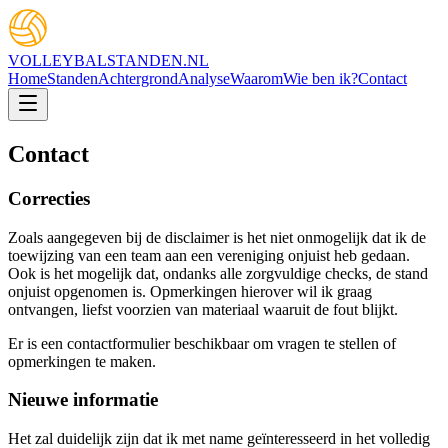
VOLLEYBAL
STANDEN
.NL
Home
Standen
Achtergrond
Analyse
Waarom
Wie ben ik?
Contact
Contact
Correcties
Zoals aangegeven bij de disclaimer is het niet onmogelijk dat ik de
toewijzing van een team aan een vereniging onjuist heb gedaan.
Ook is het mogelijk dat, ondanks alle zorgvuldige checks, de stand
onjuist opgenomen is. Opmerkingen hierover wil ik graag
ontvangen, liefst voorzien van materiaal waaruit de fout blijkt.
Er is een contactformulier beschikbaar om vragen te stellen of
opmerkingen te maken.
Nieuwe informatie
Het zal duidelijk zijn dat ik met name geïnteresseerd in het volledig